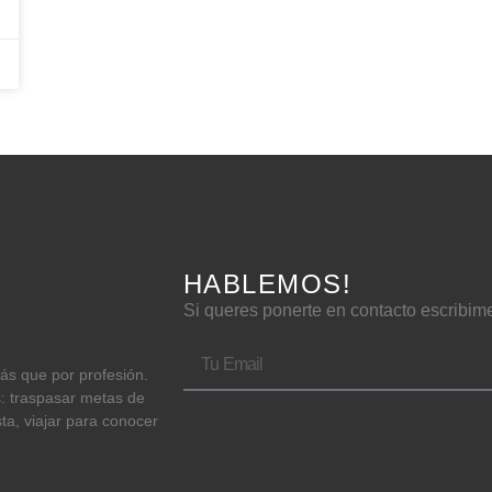
HABLEMOS!
Si queres ponerte en contacto escribim
más que por profesión.
s: traspasar metas de
sta, viajar para conocer