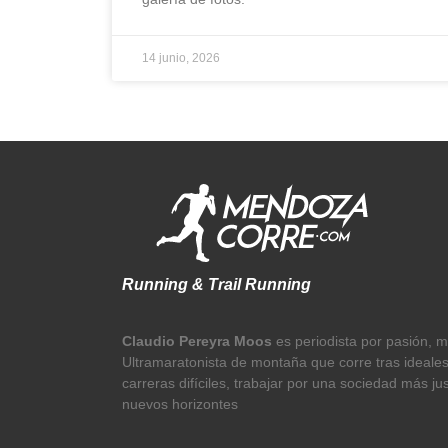
14 junio, 2026
Running & Trail Running
Claudio Pereyra Moos
es periodista por pasión, 
Ultramaratonista de montaña que corre tras ideale
carreras difíciles, trabajar por una sociedad más ju
nuevos horizontes