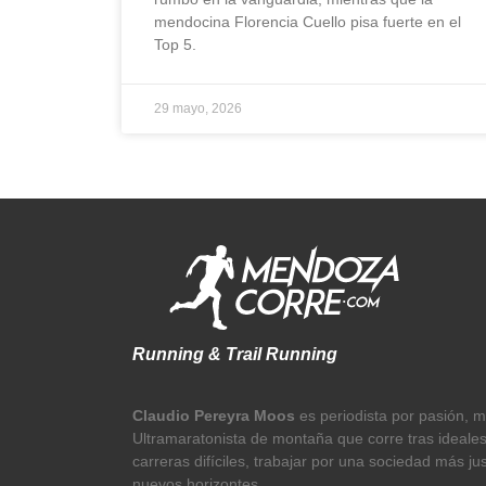
mendocina Florencia Cuello pisa fuerte en el
Top 5.
29 mayo, 2026
Running & Trail Running
Claudio Pereyra Moos
es periodista por pasión, 
Ultramaratonista de montaña que corre tras ideale
carreras difíciles, trabajar por una sociedad más ju
nuevos horizontes