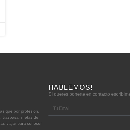
HABLEMOS!
Si queres ponerte en contacto escribim
más que por profesión.
s: traspasar metas de
sta, viajar para conocer