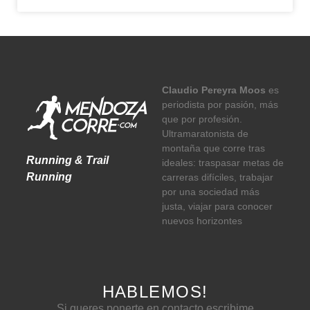
Claudio Pereyra Moos
es
periodista por pasión, más
que por profesión.
Ultramaratonista de
montaña que corre tras
Running & Trail
ideales: traspasar metas de
Running
carreras difíciles, trabajar
por una sociedad más
justa, viajar para conocer
nuevos horizontes
HABLEMOS!
Si queres ponerte en contacto escribime