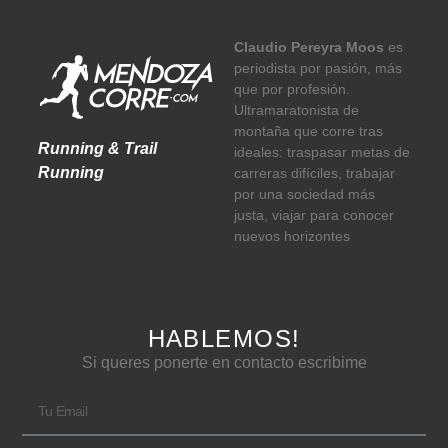
Claudio Pereyra Moos
es
periodista por pasión, más
que por profesión.
Ultramaratonista de
montaña que corre tras
Running & Trail
ideales: traspasar metas de
Running
carreras difíciles, trabajar
por una sociedad más
justa, viajar para conocer
nuevos horizontes
HABLEMOS!
Si queres ponerte en contacto escribime