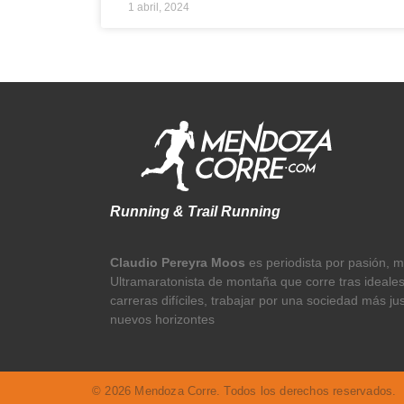
1 abril, 2024
Running & Trail Running
Claudio Pereyra Moos
es periodista por pasión, 
Ultramaratonista de montaña que corre tras ideale
carreras difíciles, trabajar por una sociedad más ju
nuevos horizontes
© 2026 Mendoza Corre. Todos los derechos reservados.