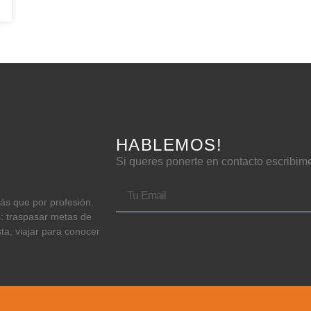
HABLEMOS!
Si queres ponerte en contacto escribim
más que por profesión.
s: traspasar metas de
sta, viajar para conocer