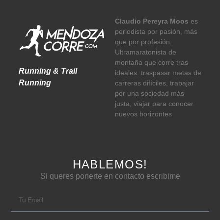
Claudio Pereyra Moos
es
periodista por pasión, más
que por profesión.
Ultramaratonista de
montaña que corre tras
Running & Trail
ideales: traspasar metas de
Running
carreras difíciles, trabajar
por una sociedad más
justa, viajar para conocer
nuevos horizontes
HABLEMOS!
Si queres ponerte en contacto escribime