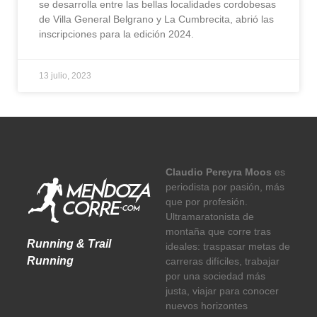
se desarrolla entre las bellas localidades cordobesas
de Villa General Belgrano y La Cumbrecita, abrió las
inscripciones para la edición 2024.
13 julio, 2023
Claudio Pereyra Moos
es
periodista por pasión, más
que por profesión.
Ultramaratonista de
montaña que corre tras
Running & Trail
ideales: traspasar metas de
Running
carreras difíciles, trabajar
por una sociedad más
justa, viajar para conocer
nuevos horizontes