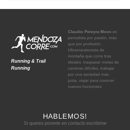
Claudio Pereyra Moos
es
periodista por pasión, más
que por profesión.
Ultramaratonista de
montaña que corre tras
Running & Trail
ideales: traspasar metas de
Running
carreras difíciles, trabajar
por una sociedad más
justa, viajar para conocer
nuevos horizontes
HABLEMOS!
Si queres ponerte en contacto escribime