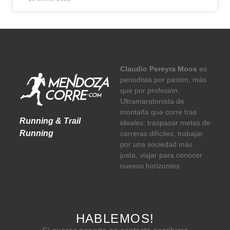
Claudio Pereyra Moos
es
periodista por pasión, más
que por profesión.
Ultramaratonista de
montaña que corre tras
Running & Trail
ideales: traspasar metas de
Running
carreras difíciles, trabajar
por una sociedad más
justa, viajar para conocer
nuevos horizontes
HABLEMOS!