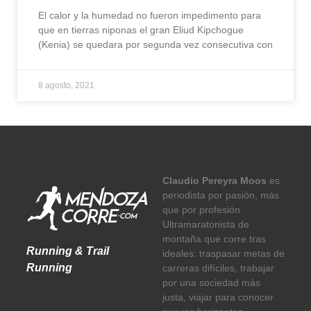
El calor y la humedad no fueron impedimento para
que en tierras niponas el gran Eliud Kipchogue
(Kenia) se quedara por segunda vez consecutiva con
8 agosto, 2021
Claudio Pereyra Moos
es
periodista por pasión, más
que por profesión.
Ultramaratonista de
montaña que corre tras
Running & Trail
ideales: traspasar metas de
Running
carreras difíciles, trabajar
por una sociedad más
justa, viajar para conocer