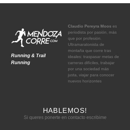
Claudio Pereyra Moos
es
periodista por pasión, más
que por profesión.
Ultramaratonista de
montaña que corre tras
Running & Trail
ideales: traspasar metas de
Running
carreras difíciles, trabajar
por una sociedad más
justa, viajar para conocer
nuevos horizontes
HABLEMOS!
Si queres ponerte en contacto escribime