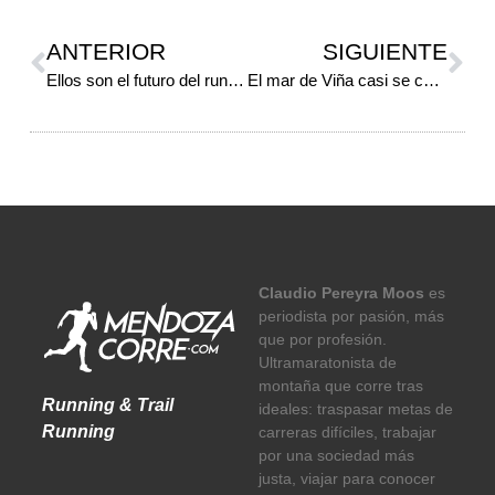
ANTERIOR
SIGUIENTE
Ellos son el futuro del running…
El mar de Viña casi se convierte en lago
Claudio Pereyra Moos
es
periodista por pasión, más
que por profesión.
Ultramaratonista de
montaña que corre tras
Running & Trail
ideales: traspasar metas de
Running
carreras difíciles, trabajar
por una sociedad más
justa, viajar para conocer